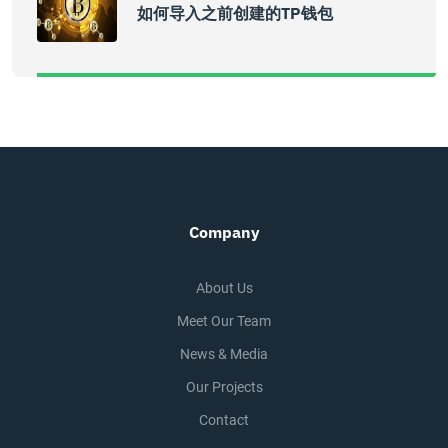
如何导入之前创建的TP钱包
Company
About Us
Meet Our Team
News & Media
Our Projects
Contact