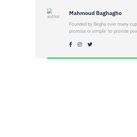
Mahmoud Baghagho
Founded by Begha over many cups 
promise is simple: to provide pow