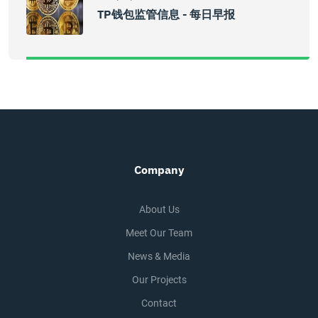
TP钱包监管信息 - 每日早报
Company
About Us
Meet Our Team
News & Media
Our Projects
Contact