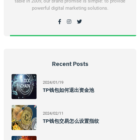
table in 2009, our brand promise is simple: to provide
powerful digital marketing solutions.
Recent Posts
2024/01/19
TP钱包如何退出资金池
2024/02/11
TP钱包交易怎么设置指纹