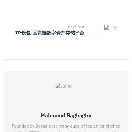
Next Post
TP钱包-区块链数字资产存储平台
Mahmoud Baghagho
Founded by Begha over many cups of tea at her kitchen