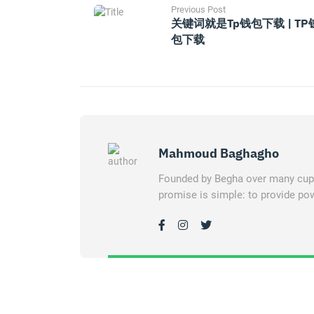
Previous Post
关键词就是tp钱包下载 | TP
包下载
Mahmoud Baghagho
Founded by Begha over many cups 
promise is simple: to provide pow