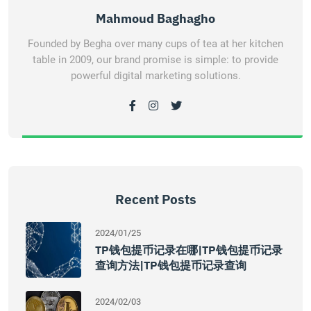
Mahmoud Baghagho
Founded by Begha over many cups of tea at her kitchen
table in 2009, our brand promise is simple: to provide
powerful digital marketing solutions.
Recent Posts
2024/01/25
TP钱包提币记录在哪|TP钱包提币记录
查询方法|TP钱包提币记录查询
2024/02/03