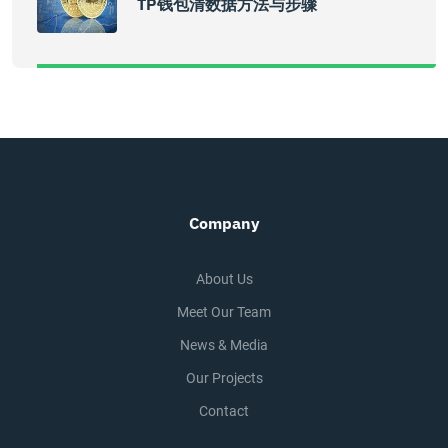
TP钱包清数据方法与步骤
Company
About Us
Meet Our Team
News & Media
Our Projects
Contact