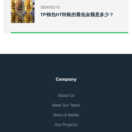
2024/02/13
TP钱包HT转账的最低金额是多少？
Company
About Us
Meet Our Team
News & Media
Our Projects