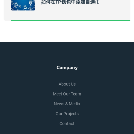
如何在TP钱包中添加自选币
Company
About Us
Meet Our Team
News & Media
Our Projects
Contact